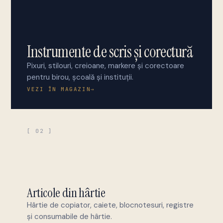
Instrumente de scris și corectură
Pixuri, stilouri, creioane, markere și corectoare
pentru birou, școală și instituții.
VEZI ÎN MAGAZIN
→
[ 02 ]
Articole din hârtie
Hârtie de copiator, caiete, blocnotesuri, registre
și consumabile de hârtie.