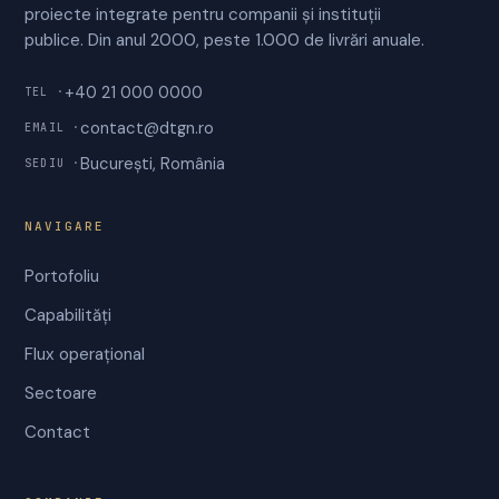
proiecte integrate pentru companii și instituții
publice. Din anul 2000, peste 1.000 de livrări anuale.
+40 21 000 0000
TEL ·
contact@dtgn.ro
EMAIL ·
București, România
SEDIU ·
NAVIGARE
Portofoliu
Capabilități
Flux operațional
Sectoare
Contact