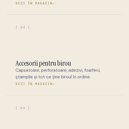
VEZI ÎN MAGAZIN
→
[ 03 ]
Accesorii pentru birou
Capsatoare, perforatoare, adezivi, foarfeci,
ștampile și tot ce ține biroul în ordine.
VEZI ÎN MAGAZIN
→
[ 04 ]