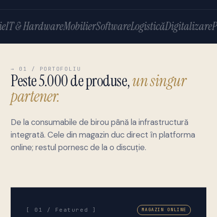
IT & Hardware
Mobilier
Software
Logistică
Digitalizare
Pr
→ 01 / PORTOFOLIU
Peste 5.000 de produse,
un singur
partener.
De la consumabile de birou până la infrastructură
integrată. Cele din magazin duc direct în platforma
online; restul pornesc de la o discuție.
[ 01 / Featured ]
MAGAZIN ONLINE